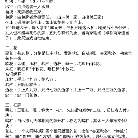
打法：可碰、可杠但不可吃。
出冲：由点炮者一人承担。
自摸：胡牌者收三家。
包牌：由包牌者承担责任。（出冲付一家、自摸付三家）
坐庄：采用轮流坐庄，如庄家胡牌，则连庄。
100块进园子：每人拿出100元来，最多只输这么多，输光后不再付钱，
别人也不能再胡你的牌，直到你有钱为止。当两家输光（即称两家进园
子），此局游戏自动结束。
二、花
硬花：共20张，分别是红中4张、发财4张、白板4张、春夏秋冬、梅兰竹
菊各一张。
软花：风碰、压档、独占、边枝、缺一，均算1个软花。
风杠：明杠算2个软花、暗杠算3个软花。
名词解释：
压档：手上七九万，胡八万；
独占：只听麻将头；
边枝：手上八九万、只成七万的边张；手上一二万、只成三万的边张。
缺一：缺一门花色。
三、杠牌
明杠：三张杠一张，称为 “一杠”、 先碰后杠称为“二杠”，送杠者支付5
块；
暗杠：自己抓到四张相同的牌开杠，称之为暗杠，其余三人每家支付3
块；
花杠：一个人同时抓到四个相同版面的花（比如 “春夏秋冬”、“梅兰竹
菊”、四个红中、四个发财、四个白板）称为花杠，另外三家支付5块。