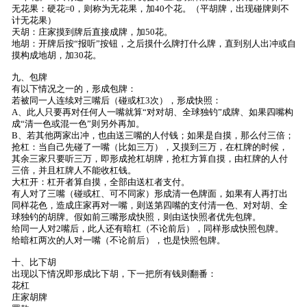
无花果：硬花=0，则称为无花果，加40个花。（平胡牌，出现碰牌则不
计无花果）
天胡：庄家摸到牌后直接成牌，加50花。
地胡：开牌后按“报听”按钮，之后摸什么牌打什么牌，直到别人出冲或自
摸构成地胡，加30花。
九、包牌
有以下情况之一的，形成包牌：
若被同一人连续对三嘴后（碰或杠3次），形成快照：
A、此人只要再对任何人一嘴就算“对对胡、全球独钓”成牌、如果四嘴构
成“清一色或混一色”则另外再加。
B、若其他两家出冲，也由送三嘴的人付钱；如果是自摸，那么付三倍；
抢杠：当自己先碰了一嘴（比如三万），又摸到三万，在杠牌的时候，
其余三家只要听三万，即形成抢杠胡牌，抢杠方算自摸，由杠牌的人付
三倍，并且杠牌人不能收杠钱。
大杠开：杠开者算自摸，全部由送杠者支付。
有人对了三嘴（碰或杠、可不同家）形成清一色牌面，如果有人再打出
同样花色，造成庄家再对一嘴，则送第四嘴的支付清一色、对对胡、全
球独钓的胡牌。假如前三嘴形成快照，则由送快照者优先包牌。
给同一人对2嘴后，此人还有暗杠（不论前后），同样形成快照包牌。
给暗杠两次的人对一嘴（不论前后），也是快照包牌。
十、比下胡
出现以下情况即形成比下胡，下一把所有钱则翻番：
花杠
庄家胡牌