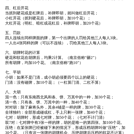
四、杠后开花
当抓到硬花或是杠牌后，补牌即胡，就叫做杠后开花；
小杠开花（抓到硬花后，补牌即胡，加10个花）；
大杠开花（明杠、暗杠或花杠后，补牌即胡，加20个花）
五、罚款
四人连续出同样牌面的牌，第一个出牌的人罚给其他三人每人3块。
一人出4张同样的牌（可以不连续），罚给其他三人每人3块。
六、胡牌时花的计算
硬花和软花在胡牌后，均乘2计算。（南京俗称“砸2”）
所有胡牌，均加10个花。（南京俗称“跑10”）
七、平胡
小胡：如果不是门清，成小胡必须要四个以上的硬花；
门清：没有碰牌，加10个花；（一杠算门清、二杠不算）
八、大胡
混一色：只有东南西北风和条、饼、万其中的一种，加30个花；
清一色：只有条、饼、万其中的一种，加40个花；
对对胡：除了麻将头外，其余4铺是一样的牌，加30个花；
全球独钓：全部形成碰或杠，手上只剩一张牌，加40个花；
七对：胡牌时，形成七对牌，加50个花；（七对不计门清）
双7对：七对牌中有3张一样的牌，胡的是唯一的第四张。加100个花。
压绝：在某张牌已经被碰下来的情况下，形成压档胡牌叫做“压绝”，加
30个花。（只有这一张牌的胡牌机会、压绝胡牌后压档的软花不计算）